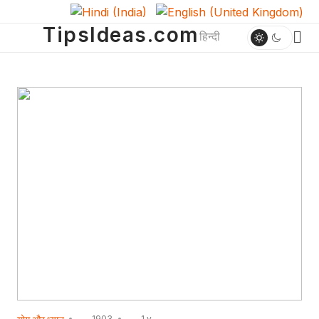
TipsIdeas.com
हिन्दी
1903
1 y